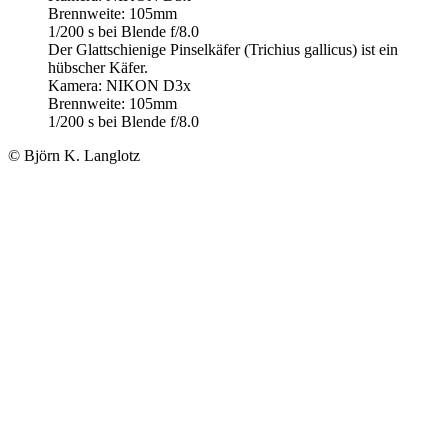
Brennweite: 105mm
1/200 s bei Blende f/8.0
Der Glattschienige Pinselkäfer (Trichius gallicus) ist ein
hübscher Käfer.
Kamera: NIKON D3x
Brennweite: 105mm
1/200 s bei Blende f/8.0
© Björn K. Langlotz