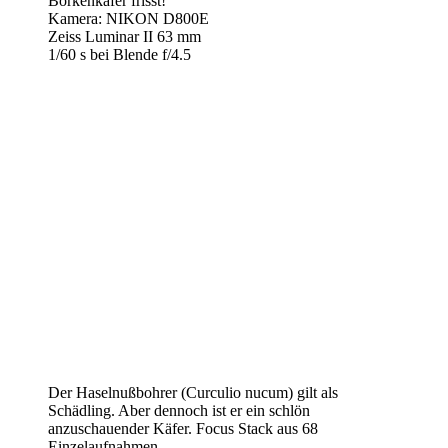
Borkenkäfer frisst!
Kamera: NIKON D800E
Zeiss Luminar II 63 mm
1/60 s bei Blende f/4.5
Der Haselnußbohrer (Curculio nucum) gilt als
Schädling. Aber dennoch ist er ein schlön
anzuschauender Käfer. Focus Stack aus 68
Einzelaufnahmen.