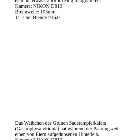
eich mit etwas Glück im Flug fotografieren.
Kamera: NIKON D810
Brennweite: 105mm
1/1 s bei Blende f/16.0
Das Weibchen des Grünen Sauerampferkäfers
(Gastrophysa viridula) hat während der Paarungszeit
einen von Eiern aufgedunsenen Hinterleib.
Kamera: NIKON D810