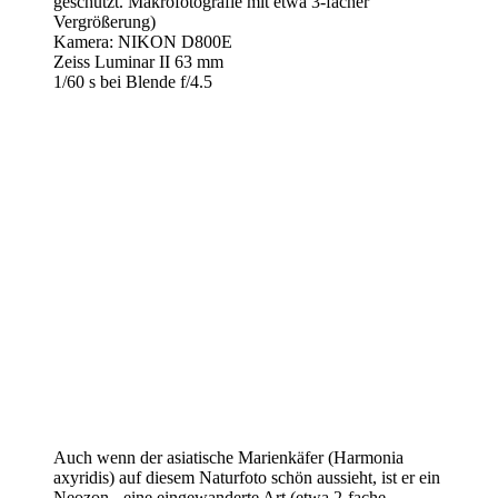
geschützt. Makrofotografie mit etwa 3-facher
Vergrößerung)
Kamera: NIKON D800E
Zeiss Luminar II 63 mm
1/60 s bei Blende f/4.5
Auch wenn der asiatische Marienkäfer (Harmonia
axyridis) auf diesem Naturfoto schön aussieht, ist er ein
Neozon - eine eingewanderte Art (etwa 2-fache