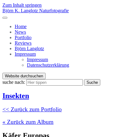
Zum Inhalt springen
Björn K. Langlotz Naturfotografie
Home
News
Portfolio
Reviews
Björn Langlotz
Impressum
Impressum
Datenschutzerklärung
Website durchsuchen
suche nach:
Suche
Insekten
<< Zurück zum Portfolio
« Zurück zum Album
Käfer Europas