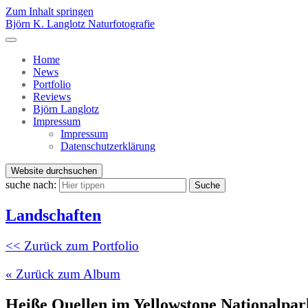
Zum Inhalt springen
Björn K. Langlotz Naturfotografie
Home
News
Portfolio
Reviews
Björn Langlotz
Impressum
Impressum
Datenschutzerklärung
Website durchsuchen
suche nach:
Suche
Landschaften
<< Zurück zum Portfolio
« Zurück zum Album
Heiße Quellen im Yellowstone Nationalpar