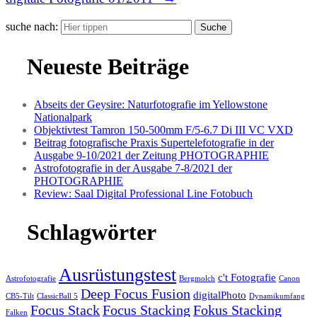
suche nach:
Suche
Neueste Beiträge
Abseits der Geysire: Naturfotografie im Yellowstone
Nationalpark
Objektivtest Tamron 150-500mm F/5-6.7 Di III VC VXD
Beitrag fotografische Praxis Supertelefotografie in der
Ausgabe 9-10/2021 der Zeitung PHOTOGRAPHIE
Astrofotografie in der Ausgabe 7-8/2021 der
PHOTOGRAPHIE
Review: Saal Digital Professional Line Fotobuch
Schlagwörter
Ausrüstungstest
c't Fotografie
Astrofotografie
Bergmolch
Canon
Deep Focus Fusion
digitalPhoto
CB5-Tilt
ClassicBall 5
Dynamikumfang
Focus Stack
Focus Stacking
Fokus Stacking
Falken