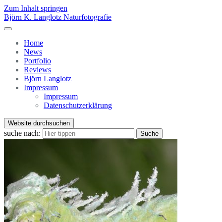
Zum Inhalt springen
Björn K. Langlotz Naturfotografie
Home
News
Portfolio
Reviews
Björn Langlotz
Impressum
Impressum
Datenschutzerklärung
Website durchsuchen
suche nach:
Suche