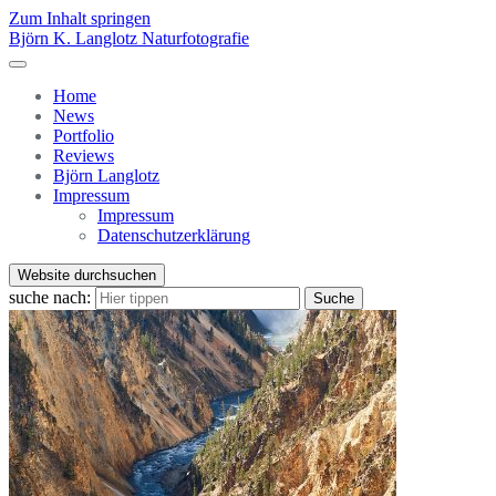
Zum Inhalt springen
Björn K. Langlotz Naturfotografie
Home
News
Portfolio
Reviews
Björn Langlotz
Impressum
Impressum
Datenschutzerklärung
Website durchsuchen
suche nach:
Suche