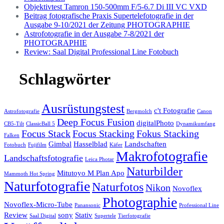
Objektivtest Tamron 150-500mm F/5-6.7 Di III VC VXD
Beitrag fotografische Praxis Supertelefotografie in der
Ausgabe 9-10/2021 der Zeitung PHOTOGRAPHIE
Astrofotografie in der Ausgabe 7-8/2021 der
PHOTOGRAPHIE
Review: Saal Digital Professional Line Fotobuch
Schlagwörter
Ausrüstungstest
c't Fotografie
Astrofotografie
Bergmolch
Canon
Deep Focus Fusion
digitalPhoto
CB5-Tilt
ClassicBall 5
Dynamikumfang
Focus Stack
Focus Stacking
Fokus Stacking
Falken
Gimbal
Hasselblad
Landschaften
Fotobuch
Fujifilm
Käfer
Makrofotografie
Landschaftsfotografie
Leica Photar
Naturbilder
Mitutoyo M Plan Apo
Mammoth Hot Spring
Naturfotografie
Naturfotos
Nikon
Novoflex
Photographie
Novoflex-Micro-Tube
Panansonic
Professional Line
Review
sony
Stativ
Saal Digital
Supertele
Tierfotografie