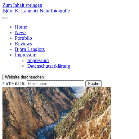
Zum Inhalt springen
Björn K. Langlotz Naturfotografie
Home
News
Portfolio
Reviews
Björn Langlotz
Impressum
Impressum
Datenschutzerklärung
Website durchsuchen
suche nach:
Suche