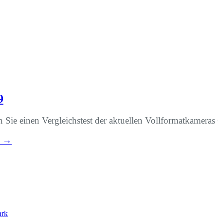
9
n Sie einen Vergleichstest der aktuellen Vollformatkamer
→
ark