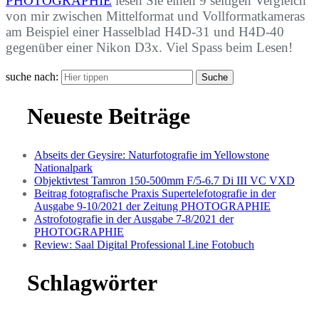
PHOTOGRAPHIE
lesen Sie einen 9 seitigen Vergleich
von mir zwischen Mittelformat und Vollformatkameras
am Beispiel einer Hasselblad H4D-31 und H4D-40
gegenüber einer Nikon D3x. Viel Spass beim Lesen!
suche nach:
Suche
Neueste Beiträge
Abseits der Geysire: Naturfotografie im Yellowstone
Nationalpark
Objektivtest Tamron 150-500mm F/5-6.7 Di III VC VXD
Beitrag fotografische Praxis Supertelefotografie in der
Ausgabe 9-10/2021 der Zeitung PHOTOGRAPHIE
Astrofotografie in der Ausgabe 7-8/2021 der
PHOTOGRAPHIE
Review: Saal Digital Professional Line Fotobuch
Schlagwörter