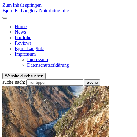
Zum Inhalt springen
Björn K. Langlotz Naturfotografie
Home
News
Portfolio
Reviews
Björn Langlotz
Impressum
Impressum
Datenschutzerklärung
Website durchsuchen
suche nach:
Suche