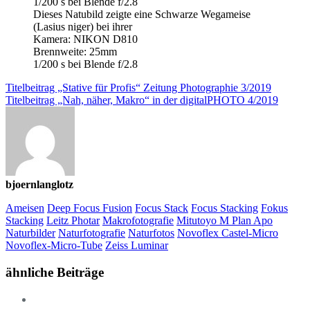
1/200 s bei Blende f/2.8
Dieses Natubild zeigte eine Schwarze Wegameise
(Lasius niger) bei ihrer
Kamera: NIKON D810
Brennweite: 25mm
1/200 s bei Blende f/2.8
Titelbeitrag „Stative für Profis“ Zeitung Photographie 3/2019
Titelbeitrag „Nah, näher, Makro“ in der digitalPHOTO 4/2019
bjoernlanglotz
Ameisen
Deep Focus Fusion
Focus Stack
Focus Stacking
Fokus
Stacking
Leitz Photar
Makrofotografie
Mitutoyo M Plan Apo
Naturbilder
Naturfotografie
Naturfotos
Novoflex Castel-Micro
Novoflex-Micro-Tube
Zeiss Luminar
ähnliche Beiträge